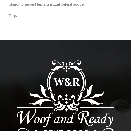
blandit praesent luptatum zzril delenit augue.
Tags: