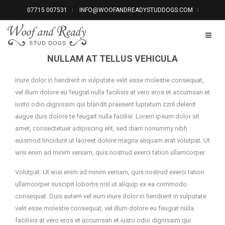
07715 007531
INFO@WOOFANDREADYSTUDDOGS.COM
NULLAM AT TELLUS VEHICULA
Iriure dolor in hendrerit in vulputate velit esse molestie consequat,
vel illum dolore eu feugiat nulla facilisis at vero eros et accumsan et
iusto odio dignissim qui blandit praesent luptatum zzril delenit
augue duis dolore te feugait nulla facilisi. Lorem ipsum dolor sit
amet, consectetuer adipiscing elit, sed diam nonummy nibh
euismod tincidunt ut laoreet dolore magna aliquam erat volutpat. Ut
wisi enim ad minim veniam, quis nostrud exerci tation ullamcorper.
Volutpat. Ut wisi enim ad minim veniam, quis nostrud exerci tation
ullamcorper suscipit lobortis nisl ut aliquip ex ea commodo
consequat. Duis autem vel eum iriure dolor in hendrerit in vulputate
velit esse molestie consequat, vel illum dolore eu feugiat nulla
facilisis at vero eros et accumsan et iusto odio dignissim qui