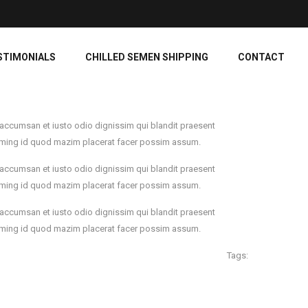
STIMONIALS
CHILLED SEMEN SHIPPING
CONTACT
 et accumsan et iusto odio dignissim qui blandit praesent
t doming id quod mazim placerat facer possim assum.
 et accumsan et iusto odio dignissim qui blandit praesent
t doming id quod mazim placerat facer possim assum.
 et accumsan et iusto odio dignissim qui blandit praesent
t doming id quod mazim placerat facer possim assum.
Tags: