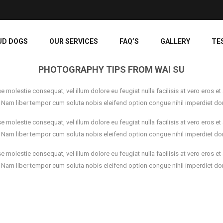
UD DOGS
OUR SERVICES
FAQ’S
GALLERY
TE
PHOTOGRAPHY TIPS FROM WAI SU
esse molestie consequat, vel illum dolore eu feugiat nulla facilisis at vero eros
lisi. Nam liber tempor cum soluta nobis eleifend option congue nihil imperdie
esse molestie consequat, vel illum dolore eu feugiat nulla facilisis at vero eros
lisi. Nam liber tempor cum soluta nobis eleifend option congue nihil imperdie
esse molestie consequat, vel illum dolore eu feugiat nulla facilisis at vero eros
lisi. Nam liber tempor cum soluta nobis eleifend option congue nihil imperdie