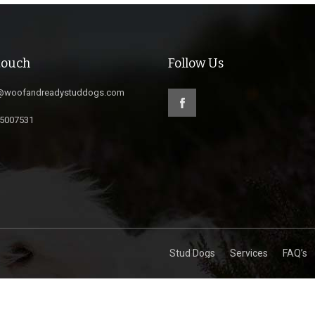
touch
Follow Us
@woofandreadystuddogs.com
5007531
Stud Dogs
Services
FAQ’s