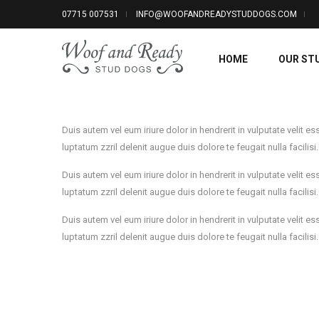
07715 007531
INFO@WOOFANDREADYSTUDDOGS.COM
HOME
OUR ST
Duis autem vel eum iriure dolor in hendrerit in vulputate velit 
luptatum zzril delenit augue duis dolore te feugait nulla faci
Duis autem vel eum iriure dolor in hendrerit in vulputate velit 
luptatum zzril delenit augue duis dolore te feugait nulla faci
Duis autem vel eum iriure dolor in hendrerit in vulputate velit 
luptatum zzril delenit augue duis dolore te feugait nulla faci