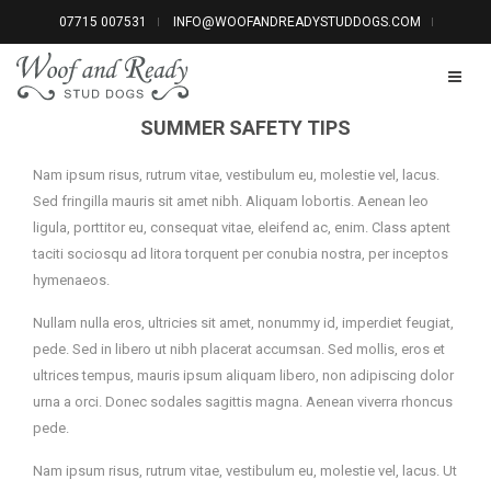
07715 007531
INFO@WOOFANDREADYSTUDDOGS.COM
SUMMER SAFETY TIPS
Nam ipsum risus, rutrum vitae, vestibulum eu, molestie vel, lacus.
Sed fringilla mauris sit amet nibh. Aliquam lobortis. Aenean leo
ligula, porttitor eu, consequat vitae, eleifend ac, enim. Class aptent
taciti sociosqu ad litora torquent per conubia nostra, per inceptos
hymenaeos.
Nullam nulla eros, ultricies sit amet, nonummy id, imperdiet feugiat,
pede. Sed in libero ut nibh placerat accumsan. Sed mollis, eros et
ultrices tempus, mauris ipsum aliquam libero, non adipiscing dolor
urna a orci. Donec sodales sagittis magna. Aenean viverra rhoncus
pede.
Nam ipsum risus, rutrum vitae, vestibulum eu, molestie vel, lacus. Ut