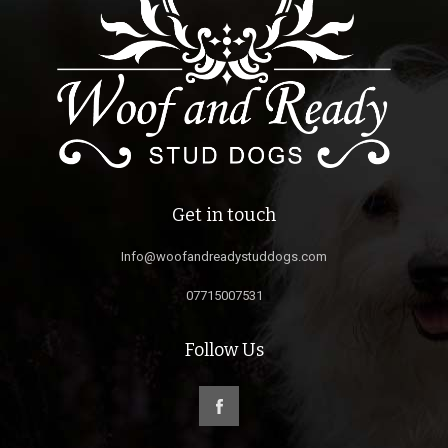
Get in touch
Info@woofandreadystuddogs.com
07715007531
Follow Us